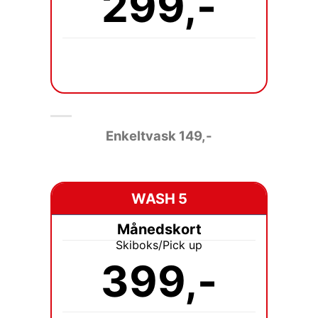
299,-
Enkeltvask 149
,-
WASH 5
Månedskort
Skiboks/Pick up
399,-