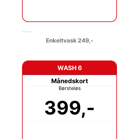
Enkeltvask 249
,-
WASH 6
Månedskort
Børsteløs
399,-