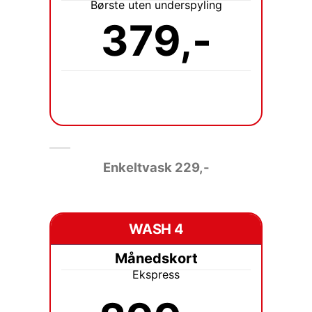
Børste uten underspyling
379,-
Enkeltvask 229
,-
WASH 4
Månedskort
Ekspress