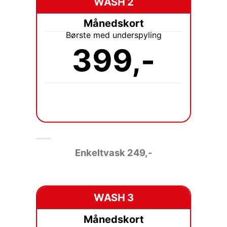
WASH 2
Månedskort
Børste med underspyling
399,-
Enkeltvask
249,-
WASH 3
Månedskort