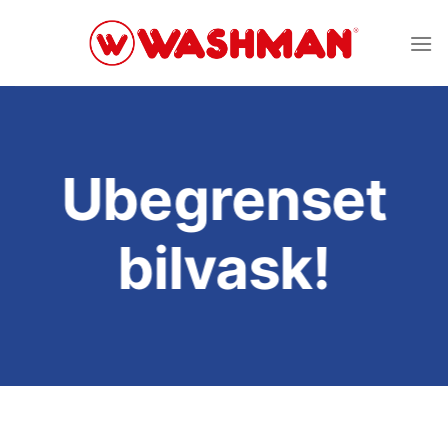
Skip
to
content
Ubegrenset
bilvask!