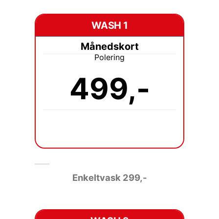
WASH 1
Månedskort
Polering
499,-
Enkeltvask 2
99,-