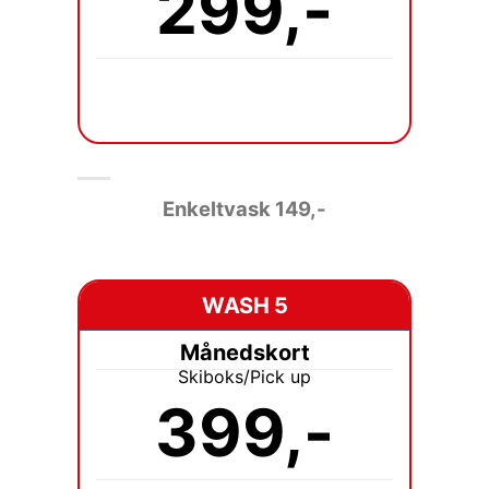
299,-
Enkeltvask 149
,-
WASH 5
Månedskort
Skiboks/Pick up
399,-