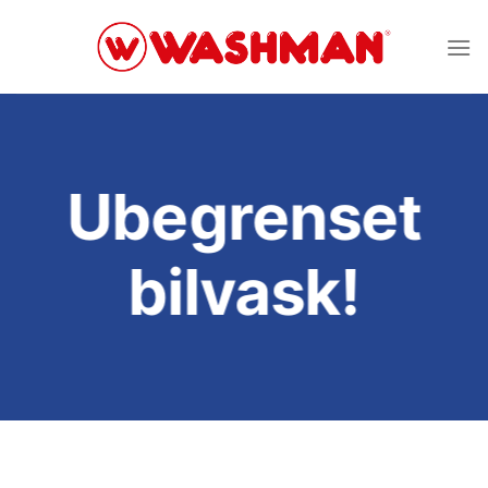
Skip
to
content
Ubegrenset
bilvask!