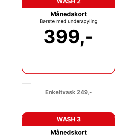
WASH 2
Månedskort
Børste med underspyling
399,-
Enkeltvask
249,-
WASH 3
Månedskort