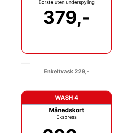
Børste uten underspyling
379,-
Enkeltvask 229
,-
WASH 4
Månedskort
Ekspress