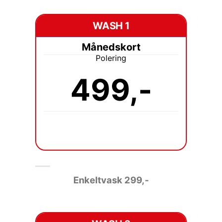
WASH 1
Månedskort
Polering
499,-
Enkeltvask 2
99,-