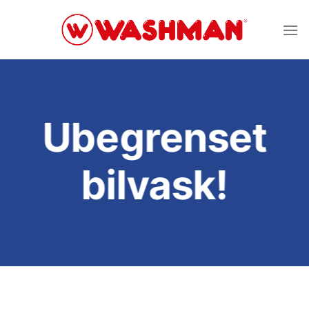
Skip
to
content
Ubegrenset
bilvask!