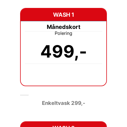
WASH 1
Månedskort
Polering
499,-
Enkeltvask 2
99,-