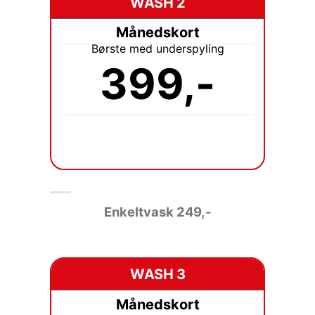
WASH 2
Månedskort
Børste med underspyling
399,-
Enkeltvask
249,-
WASH 3
Månedskort