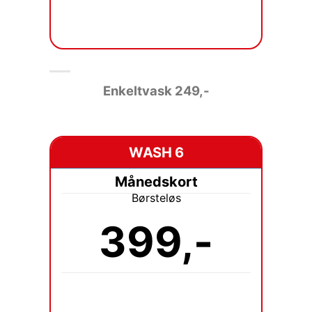
Enkeltvask 249
,-
WASH 6
Månedskort
Børsteløs
399,-