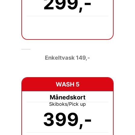
299,-
Enkeltvask 149
,-
WASH 5
Månedskort
Skiboks/Pick up
399,-