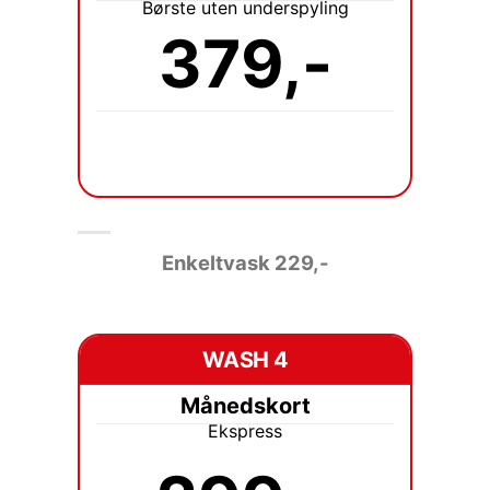
Børste uten underspyling
379,-
Enkeltvask 229
,-
WASH 4
Månedskort
Ekspress