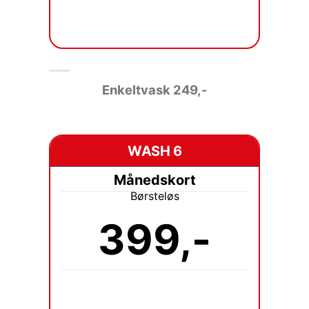
Enkeltvask 249
,-
WASH 6
Månedskort
Børsteløs
399,-