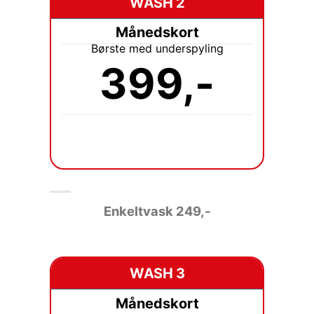
WASH 2
Månedskort
Børste med underspyling
399,-
Enkeltvask
249,-
WASH 3
Månedskort