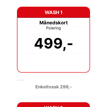
WASH 1
Månedskort
Polering
499,-
Enkeltvask 2
99,-