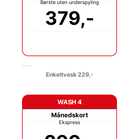
Børste uten underspyling
379,-
Enkeltvask 229
,-
WASH 4
Månedskort
Ekspress