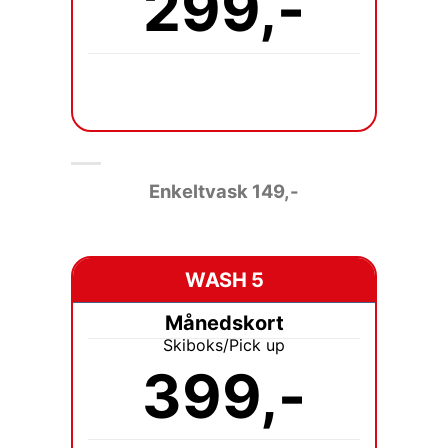
299,-
Enkeltvask 149
,-
WASH 5
Månedskort
Skiboks/Pick up
399,-