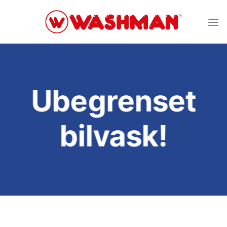
Skip
to
content
Ubegrenset
bilvask!