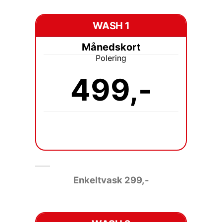
WASH 1
Månedskort
Polering
499,-
Enkeltvask 2
99,-