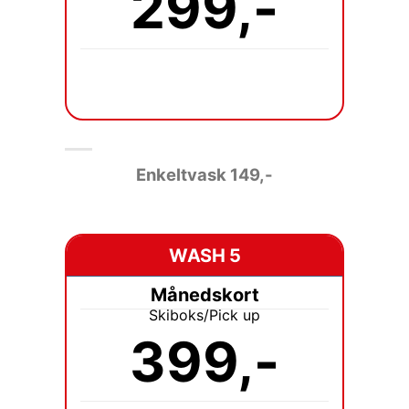
299,-
Enkeltvask 149
,-
WASH 5
Månedskort
Skiboks/Pick up
399,-