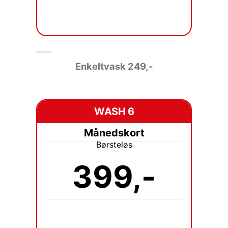
Enkeltvask 249
,-
WASH 6
Månedskort
Børsteløs
399,-