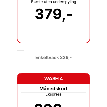
Børste uten underspyling
379,-
Enkeltvask 229
,-
WASH 4
Månedskort
Ekspress