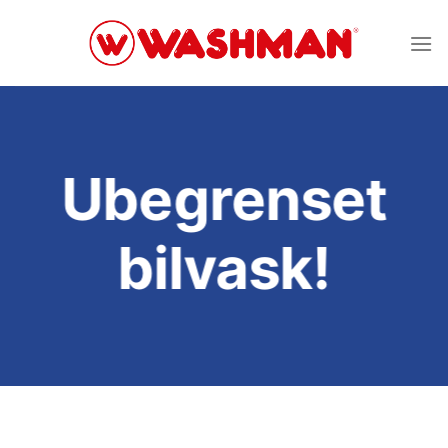
Skip
to
content
Ubegrenset
bilvask!