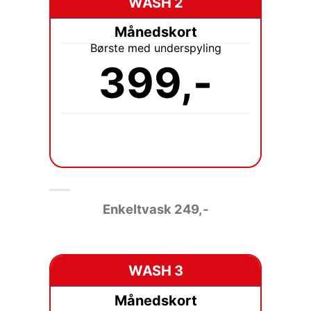
WASH 2
Månedskort
Børste med underspyling
399,-
Enkeltvask
249,-
WASH 3
Månedskort