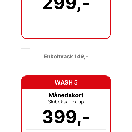
299,-
Enkeltvask 149
,-
WASH 5
Månedskort
Skiboks/Pick up
399,-