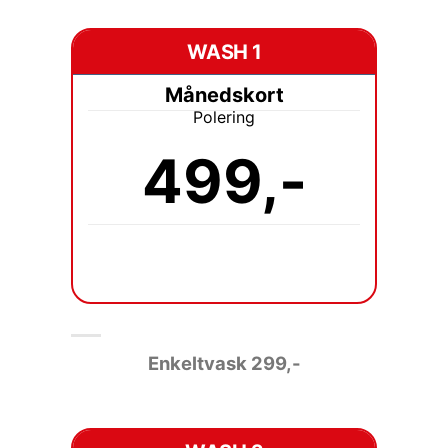
WASH 1
Månedskort
Polering
499,-
Enkeltvask 2
99,-