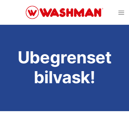
Skip
to
content
Ubegrenset
bilvask!