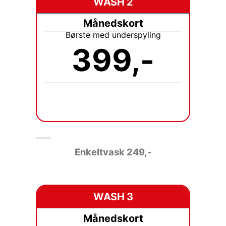
WASH 2
Månedskort
Børste med underspyling
399,-
Enkeltvask
249,-
WASH 3
Månedskort