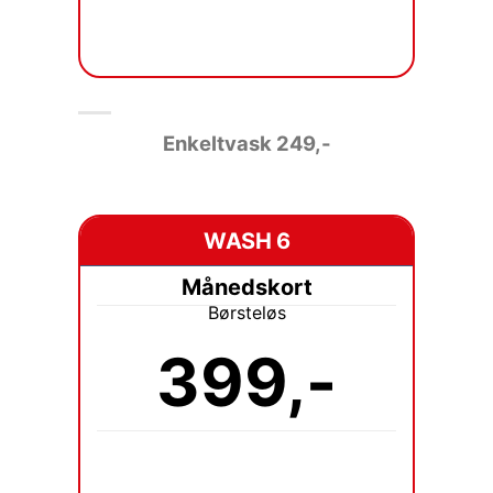
Enkeltvask 249
,-
WASH 6
Månedskort
Børsteløs
399,-