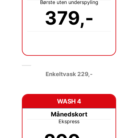
Børste uten underspyling
379,-
Enkeltvask 229
,-
WASH 4
Månedskort
Ekspress