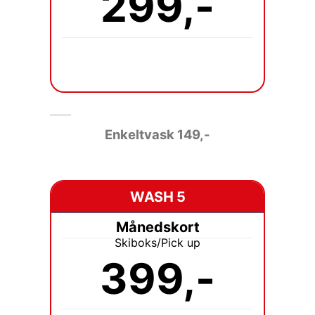
299,-
Enkeltvask 149
,-
WASH 5
Månedskort
Skiboks/Pick up
399,-