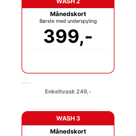
WASH 2
Månedskort
Børste med underspyling
399,-
Enkeltvask
249,-
WASH 3
Månedskort