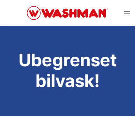
Skip
to
content
Ubegrenset
bilvask!