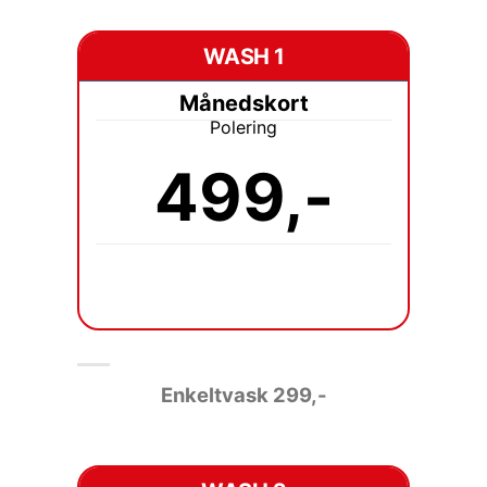
WASH 1
Månedskort
Polering
499,-
Enkeltvask 2
99,-