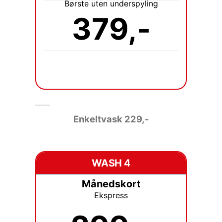
Børste uten underspyling
379,-
Enkeltvask 229
,-
WASH 4
Månedskort
Ekspress