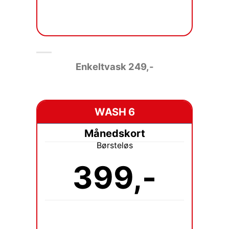
Enkeltvask 249
,-
WASH 6
Månedskort
Børsteløs
399,-