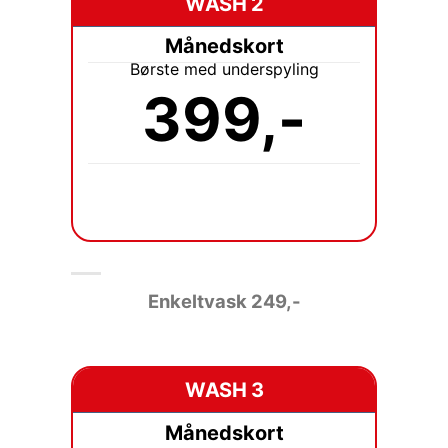
WASH 2
Månedskort
Børste med underspyling
399,-
Enkeltvask
249,-
WASH 3
Månedskort