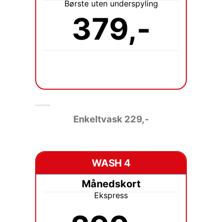
Børste uten underspyling
379,-
Enkeltvask 229
,-
WASH 4
Månedskort
Ekspress