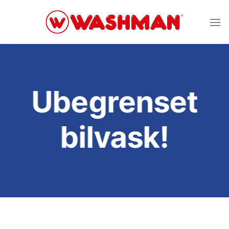
Skip
to
content
Ubegrenset
bilvask!