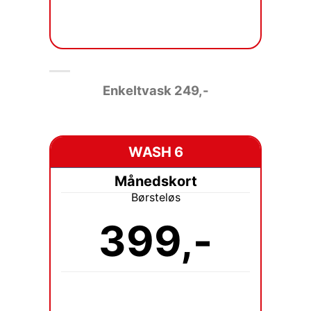
Enkeltvask 249
,-
WASH 6
Månedskort
Børsteløs
399,-