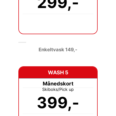
299,-
Enkeltvask 149
,-
WASH 5
Månedskort
Skiboks/Pick up
399,-