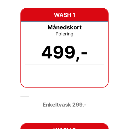
WASH 1
Månedskort
Polering
499,-
Enkeltvask 2
99,-