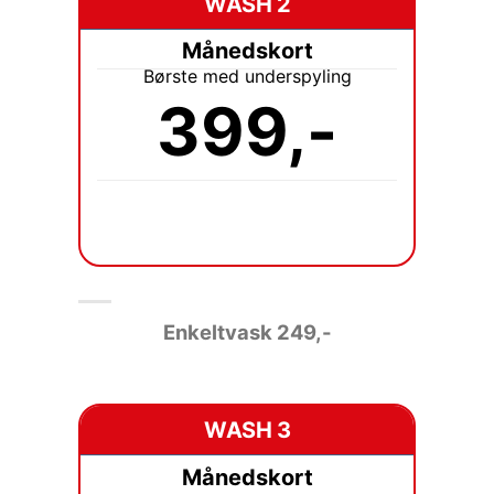
WASH 2
Månedskort
Børste med underspyling
399,-
Enkeltvask
249,-
WASH 3
Månedskort