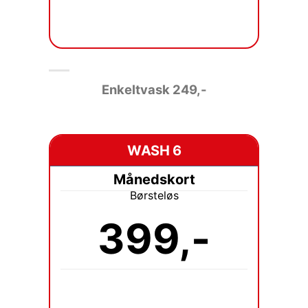
Enkeltvask 249
,-
WASH 6
Månedskort
Børsteløs
399,-