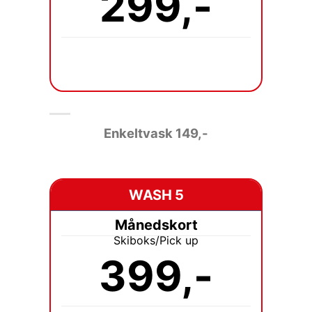
299,-
Enkeltvask 149
,-
WASH 5
Månedskort
Skiboks/Pick up
399,-