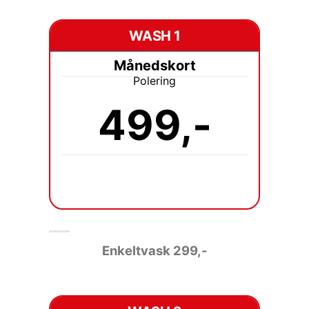
WASH 1
Månedskort
Polering
499,-
Enkeltvask 2
99,-