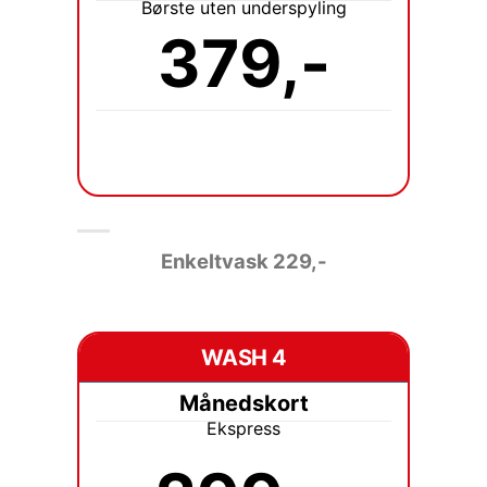
Børste uten underspyling
379,-
Enkeltvask 229
,-
WASH 4
Månedskort
Ekspress