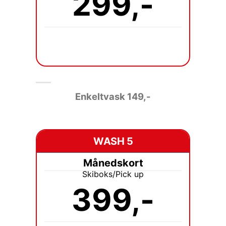
299,-
Enkeltvask 149
,-
WASH 5
Månedskort
Skiboks/Pick up
399,-