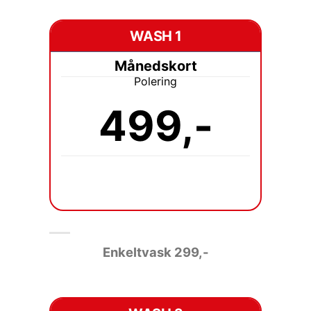
WASH 1
Månedskort
Polering
499,-
Enkeltvask 2
99,-