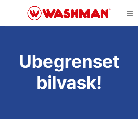
Skip
to
content
Ubegrenset
bilvask!