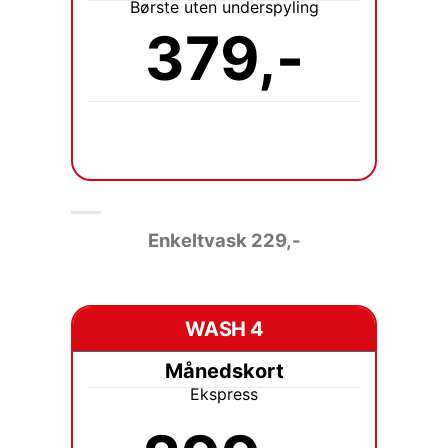
Børste uten underspyling
379,-
Enkeltvask 229
,-
WASH 4
Månedskort
Ekspress