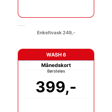
Enkeltvask 249
,-
WASH 6
Månedskort
Børsteløs
399,-