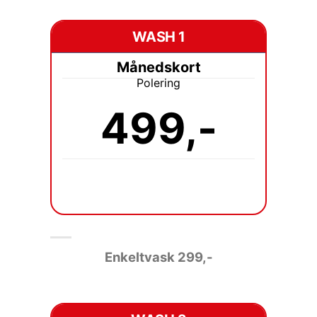
WASH 1
Månedskort
Polering
499,-
Enkeltvask 2
99,-