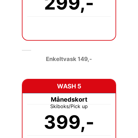
299,-
Enkeltvask 149
,-
WASH 5
Månedskort
Skiboks/Pick up
399,-