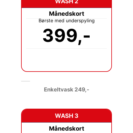
WASH 2
Månedskort
Børste med underspyling
399,-
Enkeltvask
249,-
WASH 3
Månedskort