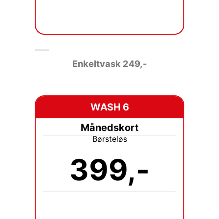
Enkeltvask 249
,-
WASH 6
Månedskort
Børsteløs
399,-