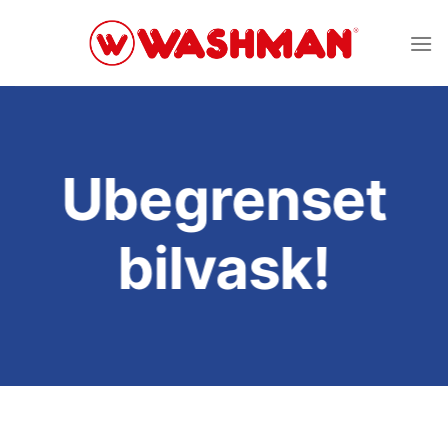
Skip
to
content
Ubegrenset
bilvask!