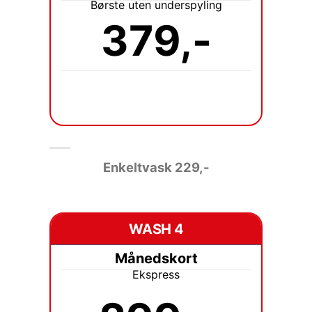
Børste uten underspyling
379,-
Enkeltvask 229
,-
WASH 4
Månedskort
Ekspress