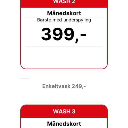
WASH 2
Månedskort
Børste med underspyling
399,-
Enkeltvask
249,-
WASH 3
Månedskort