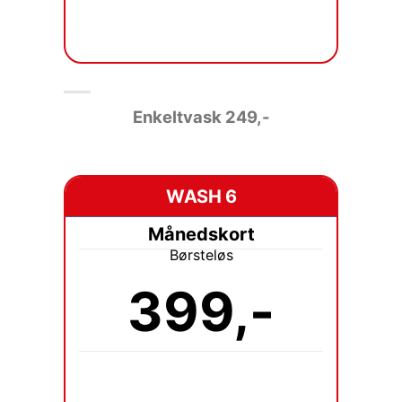
Enkeltvask 249
,-
WASH 6
Månedskort
Børsteløs
399,-