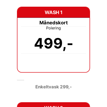
WASH 1
Månedskort
Polering
499,-
Enkeltvask 2
99,-