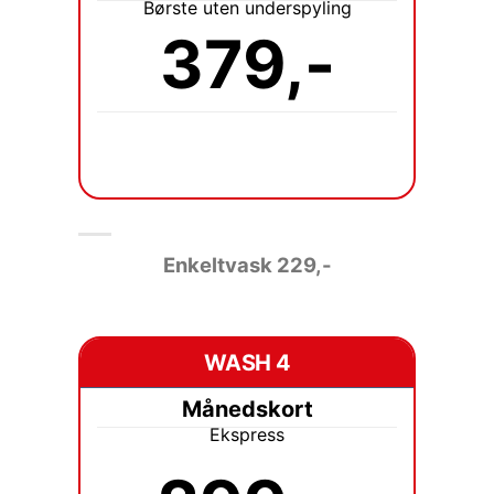
Børste uten underspyling
379,-
Enkeltvask 229
,-
WASH 4
Månedskort
Ekspress