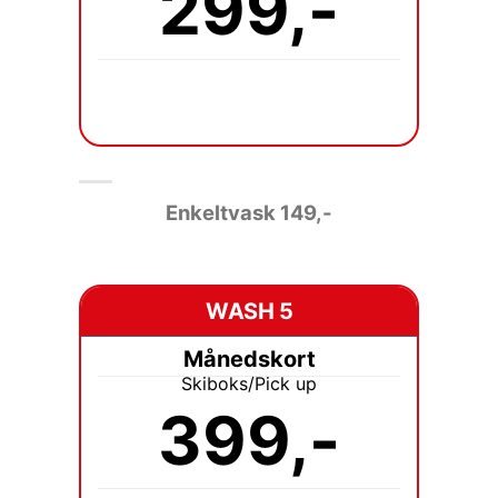
299,-
Enkeltvask 149
,-
WASH 5
Månedskort
Skiboks/Pick up
399,-