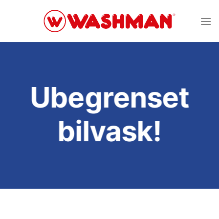
Skip
to
content
Ubegrenset
bilvask!