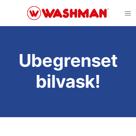
Skip
to
content
Ubegrenset
bilvask!