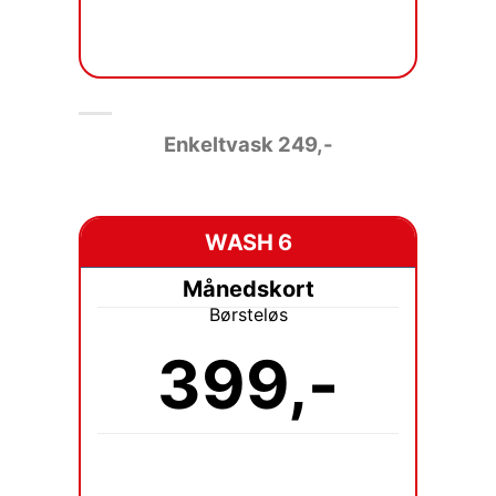
Enkeltvask 249
,-
WASH 6
Månedskort
Børsteløs
399,-