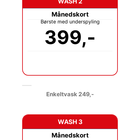
WASH 2
Månedskort
Børste med underspyling
399,-
Enkeltvask
249,-
WASH 3
Månedskort