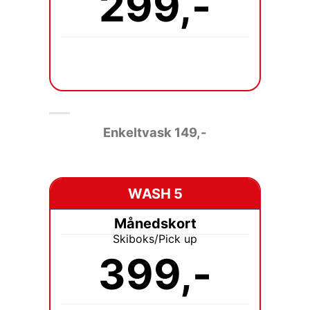
299,-
Enkeltvask 149
,-
WASH 5
Månedskort
Skiboks/Pick up
399,-