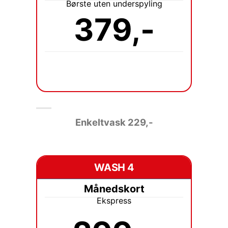
Børste uten underspyling
379,-
Enkeltvask 229
,-
WASH 4
Månedskort
Ekspress