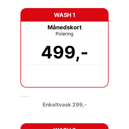
WASH 1
Månedskort
Polering
499,-
Enkeltvask 2
99,-