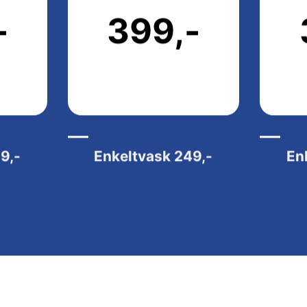
-
399,-
9,-
Enkeltvask
249,-
En