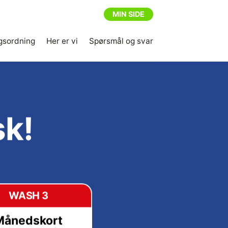
MIN SIDE
gsordning
Her er vi
Spørsmål og svar
sk!
WASH 3
Månedskort