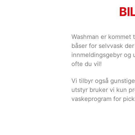
BI
Washman er kommet til
båser for selvvask der
innmeldingsgebyr og u
ofte du vil!
Vi tilbyr også gunstige
utstyr bruker vi kun p
vaskeprogram for pic