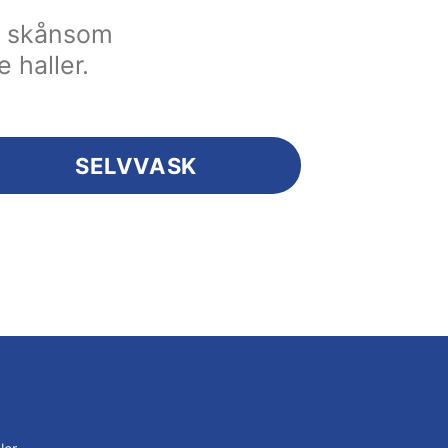
en skånsom
e haller.
SELVVASK