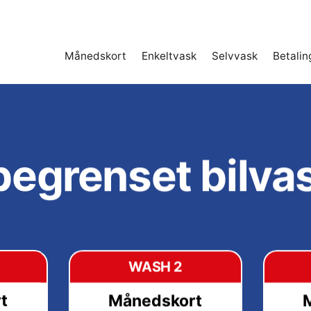
Månedskort
Enkeltvask
Selvvask
Betalin
egrenset bilva
WASH 2
t
Månedskort