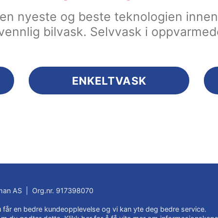
 den nyeste og beste teknologien inn
vennlig bilvask. Selvvask i oppvarmed
ENKELTVASK
an AS | Org.nr. 917398070
du får en bedre kundeopplevelse og vi kan yte deg bedre service.