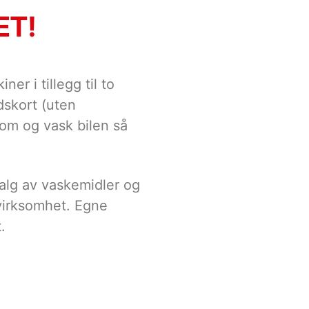
ET!
 i tillegg til to
dskort (uten
kom og vask bilen så
 valg av vaskemidler og
 virksomhet. Egne
.