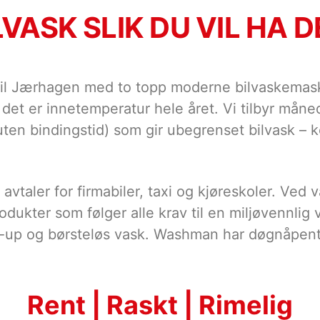
LVASK SLIK DU VIL HA D
 Jærhagen med to topp moderne bilvaskemaskiner
 det er innetemperatur hele året. Vi tilbyr måne
ten bindingstid) som gir ubegrenset bilvask – 
 avtaler for firmabiler, taxi og kjøreskoler. Ved
rodukter som følger alle krav til en miljøvennlig
k-up og børsteløs vask. Washman har døgnåpent
Rent | Raskt | Rimelig