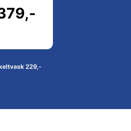
379,-
keltvask 229,-