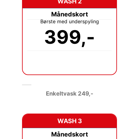
WASH 2
Månedskort
Børste med underspyling
399,-
Enkeltvask
249,-
WASH 3
Månedskort