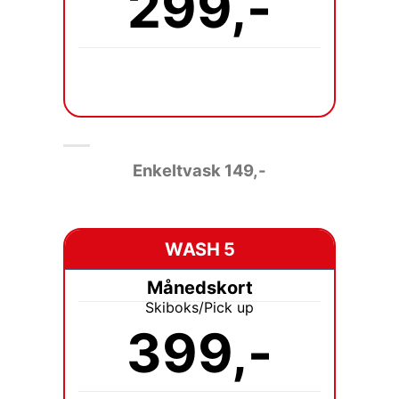
299,-
Enkeltvask 149
,-
WASH 5
Månedskort
Skiboks/Pick up
399,-