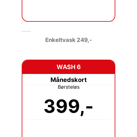
Enkeltvask 249
,-
WASH 6
Månedskort
Børsteløs
399,-