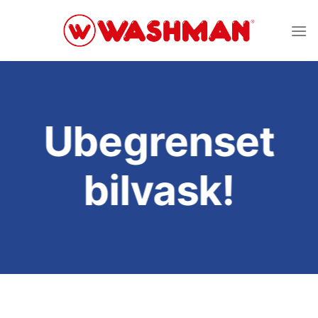
Skip
to
content
Ubegrenset
bilvask!