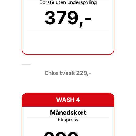
Børste uten underspyling
379,-
Enkeltvask 229
,-
WASH 4
Månedskort
Ekspress