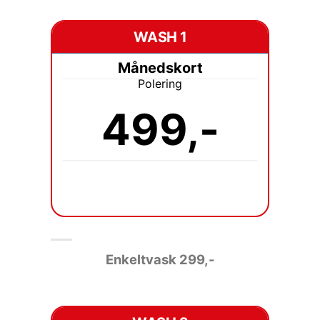
WASH 1
Månedskort
Polering
499,-
Enkeltvask 2
99,-