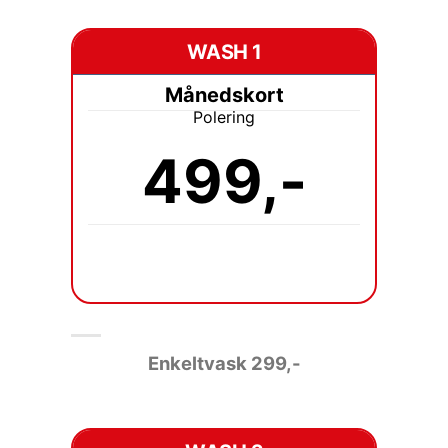
WASH 1
Månedskort
Polering
499,-
Enkeltvask 2
99,-