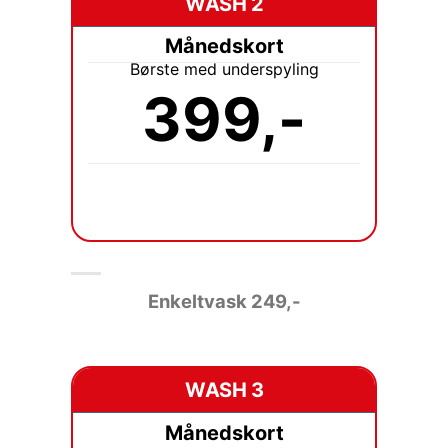
WASH 2
Månedskort
Børste med underspyling
399,-
Enkeltvask
249,-
WASH 3
Månedskort