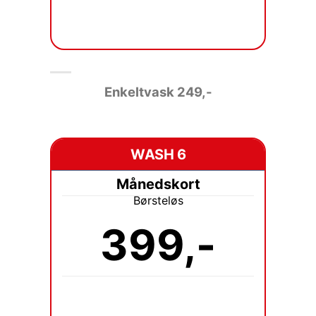
Enkeltvask 249
,-
WASH 6
Månedskort
Børsteløs
399,-