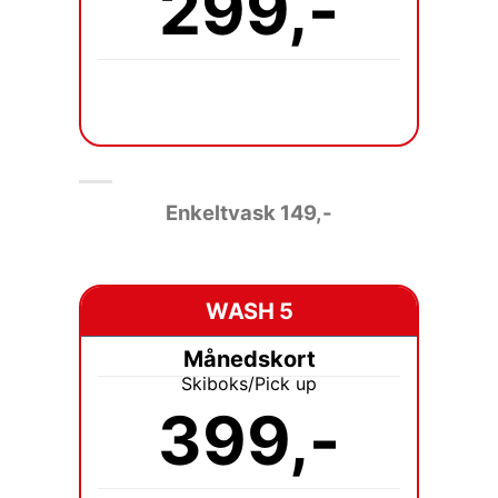
299,-
Enkeltvask 149
,-
WASH 5
Månedskort
Skiboks/Pick up
399,-