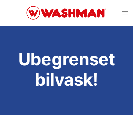
Skip
to
content
Ubegrenset
bilvask!