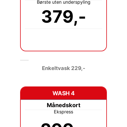
Børste uten underspyling
379,-
Enkeltvask 229
,-
WASH 4
Månedskort
Ekspress