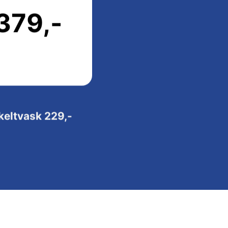
379,-
keltvask 229,-