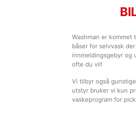
BI
Washman er kommet til
båser for selvvask der
innmeldingsgebyr og u
ofte du vil!
Vi tilbyr også gunstige
utstyr bruker vi kun p
vaskeprogram for pic