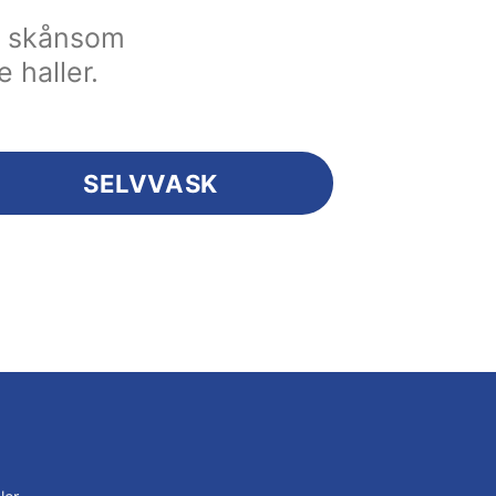
en skånsom
e haller.
SELVVASK