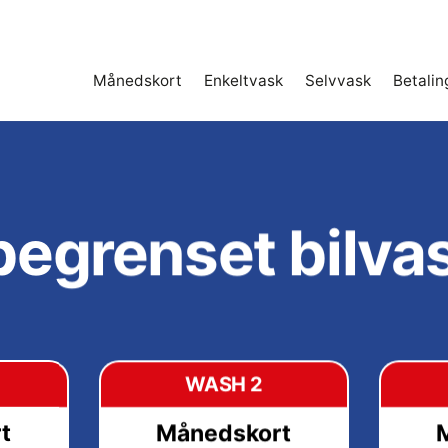
Månedskort
Enkeltvask
Selvvask
Betalin
egrenset bilva
WASH 2
t
Månedskort