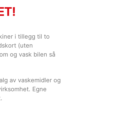
ET!
 i tillegg til to
dskort (uten
kom og vask bilen så
 valg av vaskemidler og
 virksomhet. Egne
.