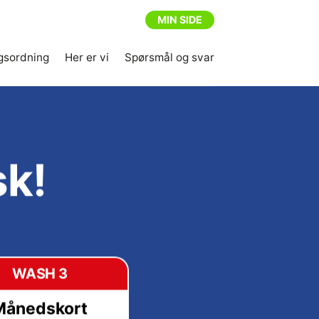
MIN SIDE
gsordning
Her er vi
Spørsmål og svar
sk!
WASH 3
Månedskort