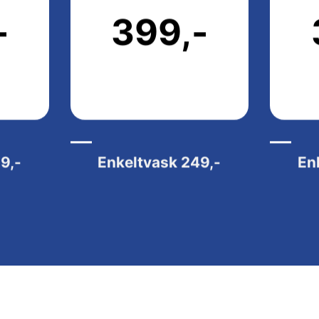
-
399,-
9,-
Enkeltvask
249,-
En