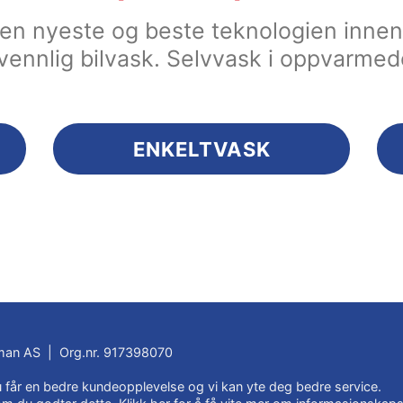
 den nyeste og beste teknologien inn
vennlig bilvask. Selvvask i oppvarmed
ENKELTVASK
an AS | Org.nr. 917398070
du får en bedre kundeopplevelse og vi kan yte deg bedre service.