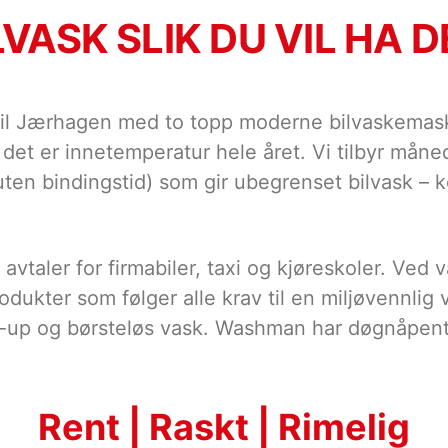
LVASK SLIK DU VIL HA D
 Jærhagen med to topp moderne bilvaskemaskiner
 det er innetemperatur hele året. Vi tilbyr måne
ten bindingstid) som gir ubegrenset bilvask – 
 avtaler for firmabiler, taxi og kjøreskoler. Ved
rodukter som følger alle krav til en miljøvennlig
k-up og børsteløs vask. Washman har døgnåpent
Rent | Raskt | Rimelig