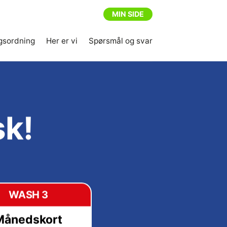
MIN SIDE
gsordning
Her er vi
Spørsmål og svar
sk!
WASH 3
Månedskort