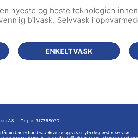
 den nyeste og beste teknologien inn
vennlig bilvask. Selvvask i oppvarmed
ENKELTVASK
an AS | Org.nr. 917398070
du får en bedre kundeopplevelse og vi kan yte deg bedre service.