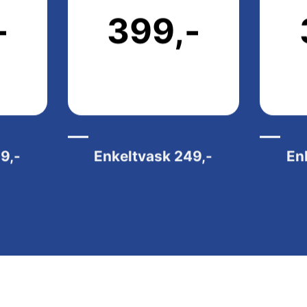
-
399,-
9,-
Enkeltvask
249,-
En