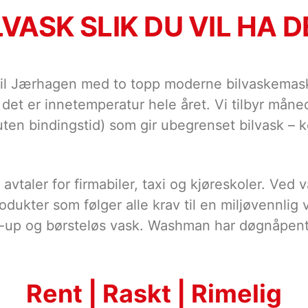
LVASK SLIK DU VIL HA D
 Jærhagen med to topp moderne bilvaskemaskiner
 det er innetemperatur hele året. Vi tilbyr måne
ten bindingstid) som gir ubegrenset bilvask – 
 avtaler for firmabiler, taxi og kjøreskoler. Ved
rodukter som følger alle krav til en miljøvennlig
k-up og børsteløs vask. Washman har døgnåpent
Rent | Raskt | Rimelig