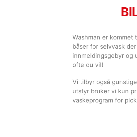
BI
Washman er kommet til
båser for selvvask der
innmeldingsgebyr og u
ofte du vil!
Vi tilbyr også gunstige
utstyr bruker vi kun p
vaskeprogram for pic