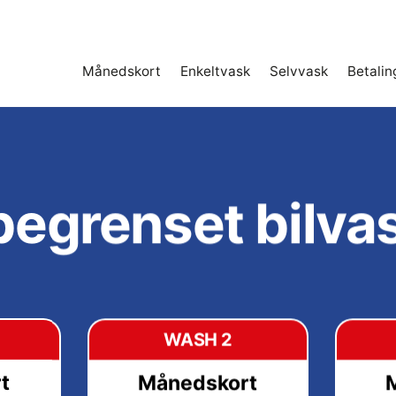
Månedskort
Enkeltvask
Selvvask
Betalin
egrenset bilva
WASH 2
t
Månedskort