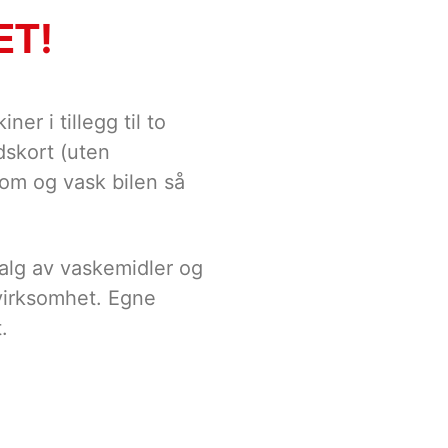
ET!
 i tillegg til to
dskort (uten
kom og vask bilen så
 valg av vaskemidler og
 virksomhet. Egne
.