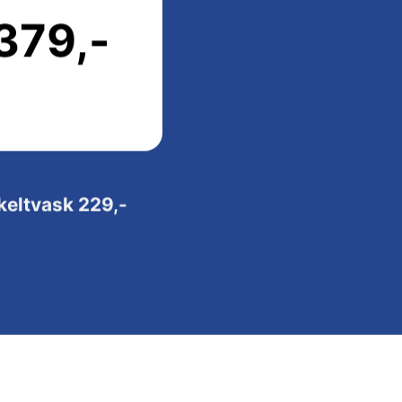
379,-
keltvask 229,-