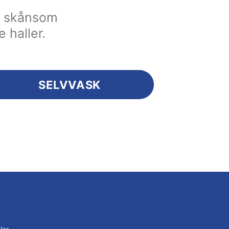
en skånsom
e haller.
SELVVASK