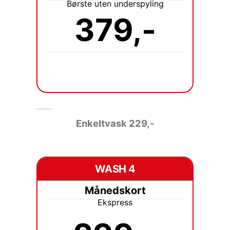
Børste uten underspyling
379,-
Enkeltvask 229
,-
WASH 4
Månedskort
Ekspress