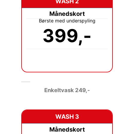
WASH 2
Månedskort
Børste med underspyling
399,-
Enkeltvask
249,-
WASH 3
Månedskort