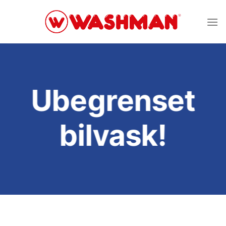
Skip
to
content
Ubegrenset
bilvask!