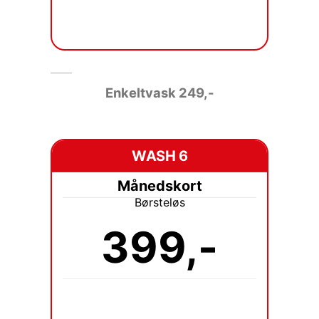
Enkeltvask 249
,-
WASH 6
Månedskort
Børsteløs
399,-