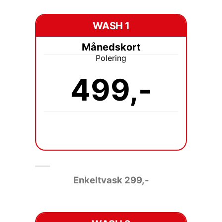
WASH 1
Månedskort
Polering
499,-
Enkeltvask 2
99,-