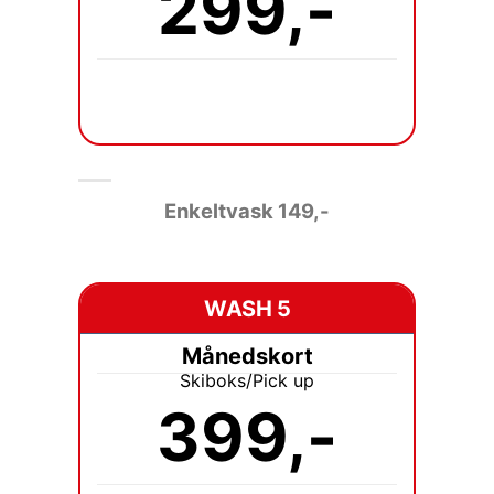
299,-
Enkeltvask 149
,-
WASH 5
Månedskort
Skiboks/Pick up
399,-