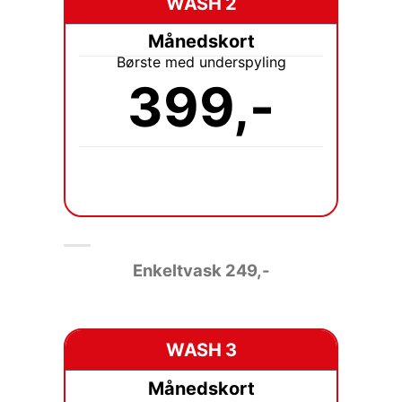
WASH 2
Månedskort
Børste med underspyling
399,-
Enkeltvask
249,-
WASH 3
Månedskort