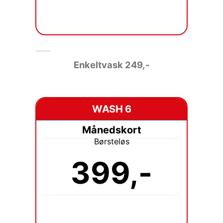
Enkeltvask 249
,-
WASH 6
Månedskort
Børsteløs
399,-