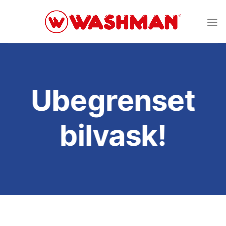
Skip
to
content
Ubegrenset
bilvask!