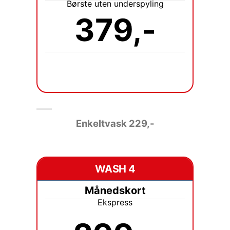
Børste uten underspyling
379,-
Enkeltvask 229
,-
WASH 4
Månedskort
Ekspress