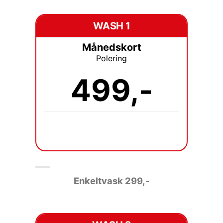
WASH 1
Månedskort
Polering
499,-
Enkeltvask 2
99,-