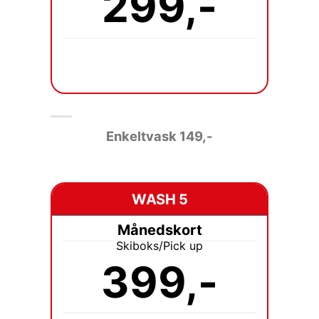
299,-
Enkeltvask 149
,-
WASH 5
Månedskort
Skiboks/Pick up
399,-