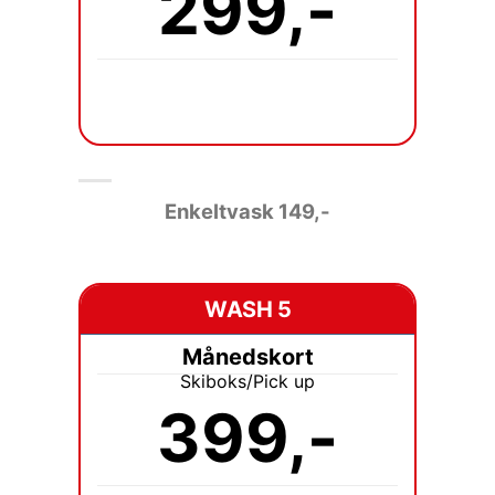
299,-
Enkeltvask 149
,-
WASH 5
Månedskort
Skiboks/Pick up
399,-