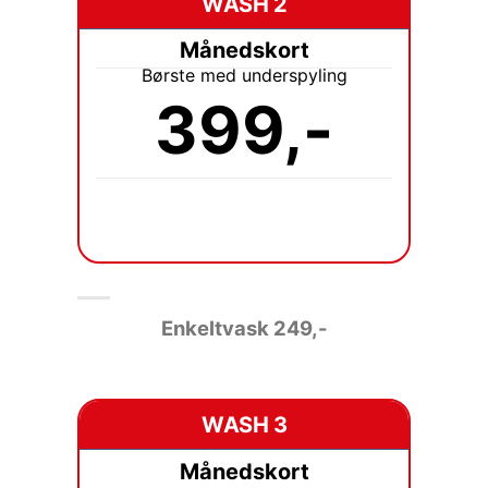
WASH 2
Månedskort
Børste med underspyling
399,-
Enkeltvask
249,-
WASH 3
Månedskort