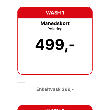
WASH 1
Månedskort
Polering
499,-
Enkeltvask 2
99,-