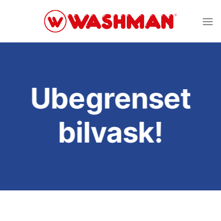
Skip
to
content
Ubegrenset
bilvask!