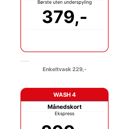
Børste uten underspyling
379,-
Enkeltvask 229
,-
WASH 4
Månedskort
Ekspress