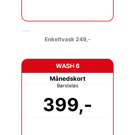
Enkeltvask 249
,-
WASH 6
Månedskort
Børsteløs
399,-