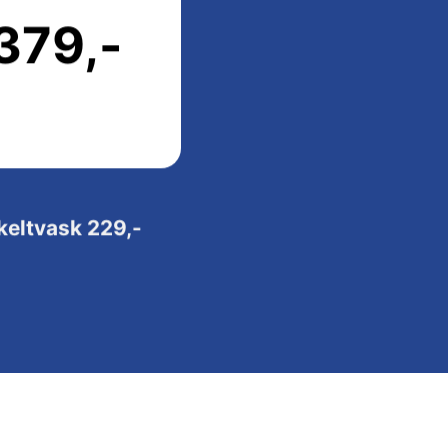
379,-
keltvask 229,-