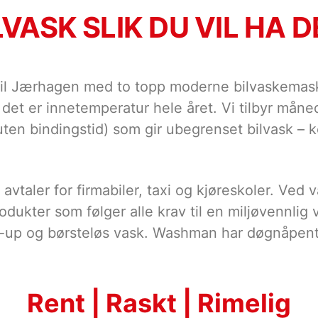
LVASK SLIK DU VIL HA D
 Jærhagen med to topp moderne bilvaskemaskiner
 det er innetemperatur hele året. Vi tilbyr måne
ten bindingstid) som gir ubegrenset bilvask – 
 avtaler for firmabiler, taxi og kjøreskoler. Ved
rodukter som følger alle krav til en miljøvennlig
k-up og børsteløs vask. Washman har døgnåpent
Rent | Raskt | Rimelig