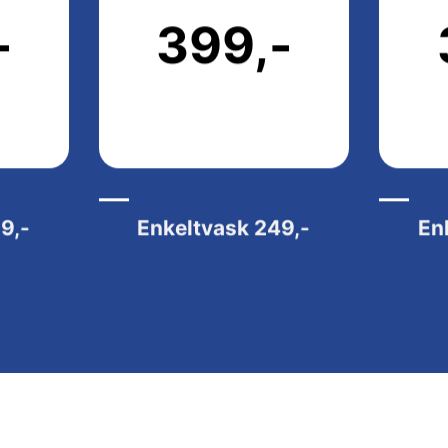
-
399,-
9,-
Enkeltvask
249,-
En