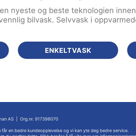
 den nyeste og beste teknologien inn
vennlig bilvask. Selvvask i oppvarmed
ENKELTVASK
an AS | Org.nr. 917398070
du får en bedre kundeopplevelse og vi kan yte deg bedre service.