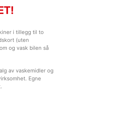
ET!
 i tillegg til to
dskort (uten
kom og vask bilen så
 valg av vaskemidler og
 virksomhet. Egne
.