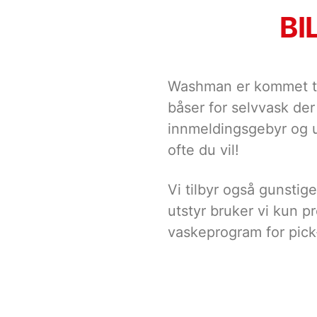
BI
Washman er kommet til
båser for selvvask der
innmeldingsgebyr og u
ofte du vil!
Vi tilbyr også gunstige
utstyr bruker vi kun p
vaskeprogram for pic