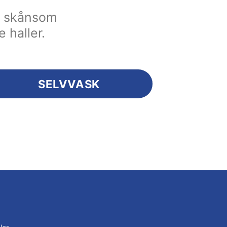
en skånsom
e haller.
SELVVASK