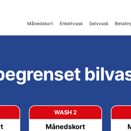
Månedskort
Enkeltvask
Selvvask
Betalin
egrenset bilva
WASH 2
t
Månedskort