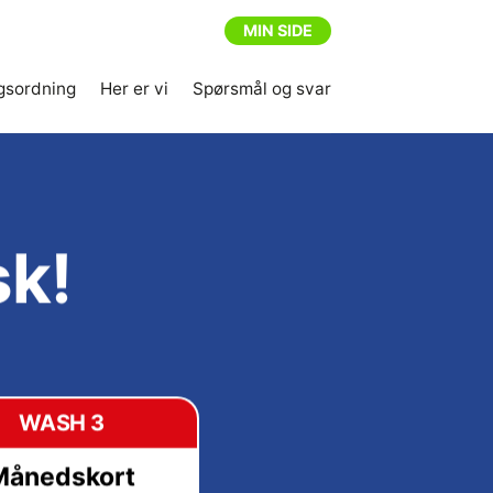
MIN SIDE
gsordning
Her er vi
Spørsmål og svar
sk!
WASH 3
Månedskort