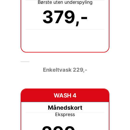
Børste uten underspyling
379,-
Enkeltvask 229
,-
WASH 4
Månedskort
Ekspress