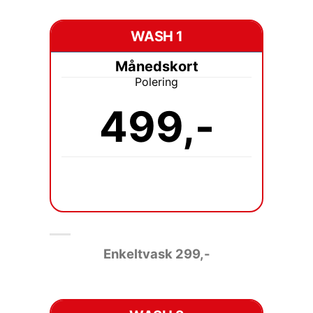
WASH 1
Månedskort
Polering
499,-
Enkeltvask 2
99,-