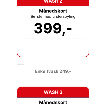
WASH 2
Månedskort
Børste med underspyling
399,-
Enkeltvask
249,-
WASH 3
Månedskort