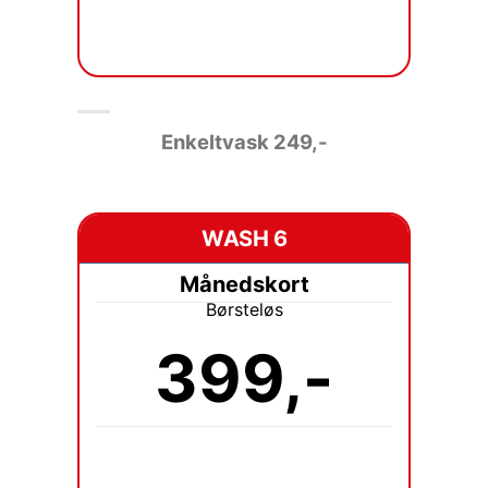
Enkeltvask 249
,-
WASH 6
Månedskort
Børsteløs
399,-