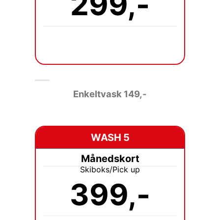
299,-
Enkeltvask 149
,-
WASH 5
Månedskort
Skiboks/Pick up
399,-