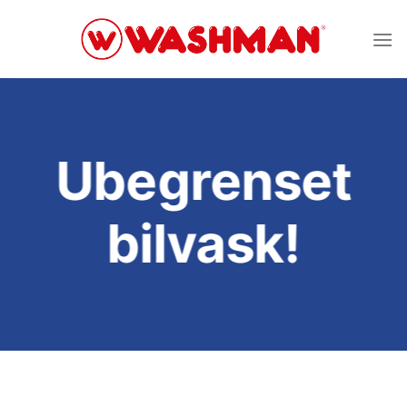
Skip
to
content
Ubegrenset
bilvask!