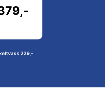
379,-
keltvask 229,-