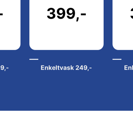
-
399,-
9,-
Enkeltvask
249,-
En