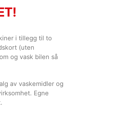
ET!
 i tillegg til to
dskort (uten
kom og vask bilen så
 valg av vaskemidler og
 virksomhet. Egne
.