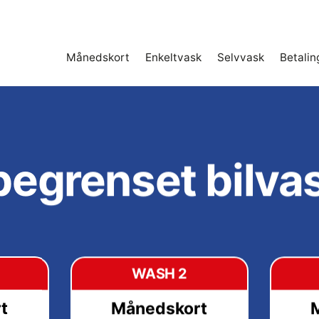
Månedskort
Enkeltvask
Selvvask
Betalin
egrenset bilva
WASH 2
t
Månedskort