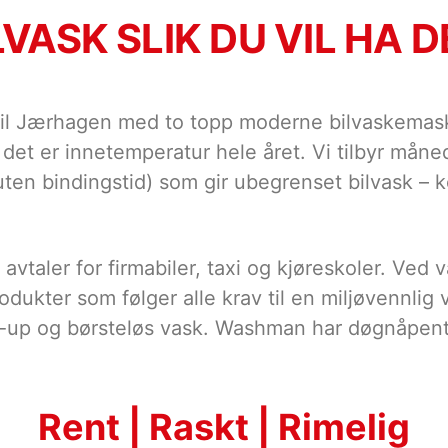
LVASK SLIK DU VIL HA D
 Jærhagen med to topp moderne bilvaskemaskiner
 det er innetemperatur hele året. Vi tilbyr måne
ten bindingstid) som gir ubegrenset bilvask – 
 avtaler for firmabiler, taxi og kjøreskoler. Ved
rodukter som følger alle krav til en miljøvennlig
k-up og børsteløs vask. Washman har døgnåpent
Rent | Raskt | Rimelig