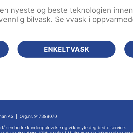
 den nyeste og beste teknologien inn
vennlig bilvask. Selvvask i oppvarmed
ENKELTVASK
an AS | Org.nr. 917398070
du får en bedre kundeopplevelse og vi kan yte deg bedre service.