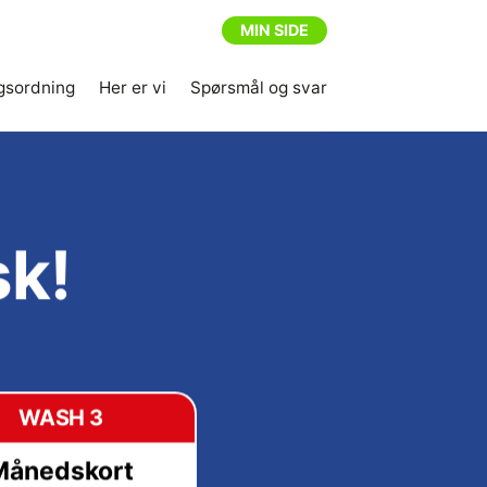
MIN SIDE
gsordning
Her er vi
Spørsmål og svar
sk!
WASH 3
Månedskort