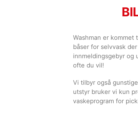
BI
Washman er kommet til
båser for selvvask der
innmeldingsgebyr og u
ofte du vil!
Vi tilbyr også gunstige
utstyr bruker vi kun p
vaskeprogram for pic