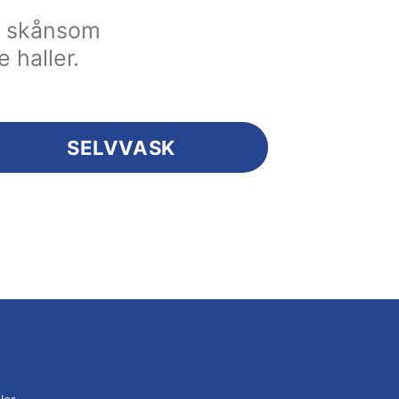
en skånsom
e haller.
SELVVASK